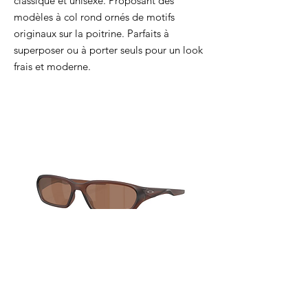
classique et unisexe. Proposant des
modèles à col rond ornés de motifs
originaux sur la poitrine. Parfaits à
superposer ou à porter seuls pour un look
frais et moderne.
Terraforma Root Beer Prizm
Terraforma Black P
Prix
190,00 €