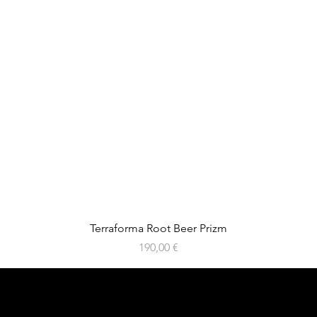
Aperçu rapide
Terraforma Root Beer Prizm
Prix
190,00 €