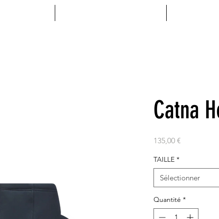
MENTS
ACCESSOIRES
VINYL
Catna H
Prix
135,00 €
TAILLE
*
Sélectionner
Quantité
*