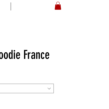
S
ARTOYZ
oodie France