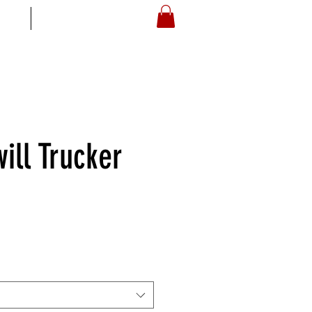
S
ARTOYZ
ill Trucker