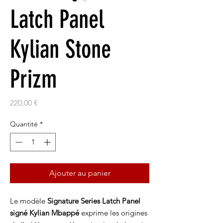
Latch Panel
Kylian Stone
Prizm
Prix
220,00 €
Quantité
*
Ajouter au panier
Le modèle
Signature Series Latch Panel
signé Kylian Mbappé
exprime les origines