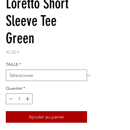
Loretto Short
Sleeve Tee
Green
Prix
40,00 €
TAILLE
*
Quantité
*
Ajouter au panier