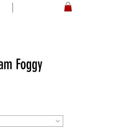
S
ARTOYZ
am Foggy