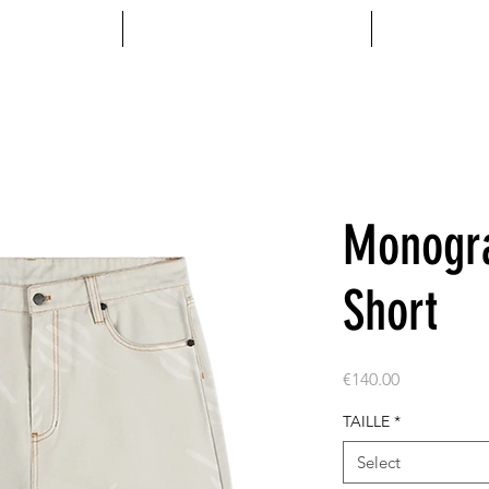
MENTS
ACCESSOIRES
VINYL
Monogr
Short
Price
€140.00
TAILLE
*
Select