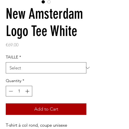
New Amsterdam
Logo Tee White
Price
€69.00
TAILLE
*
Quantity
*
Add to Cart
T-shirt à col rond, coupe unisexe