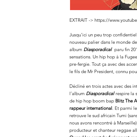
EXTRAIT -> https://www.youtube
Jusqu’ici un peu trop confidentie
nouveau palier dans le monde des
album
Diasporadica
l
paru fin 201
sensations. Un hip hop à la Fuge
pre-fergie. Tout ça avec des accen
le fils de Mr President, connu pou
Décliné en trois actes avec des in
l’album
Diasporadical
respire la 
de hip hop boom bap
Blitz The 
rappeur international
. Et parmi 
retrouve le sud africain Tumi (sa
nous avons rencontré à Marseille)
producteur et chanteur reggae al