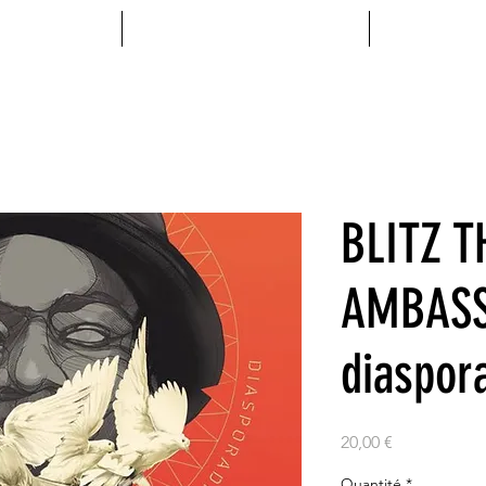
MENTS
ACCESSOIRES
VINYL
BLITZ T
AMBAS
diaspor
Prix
20,00 €
Quantité
*