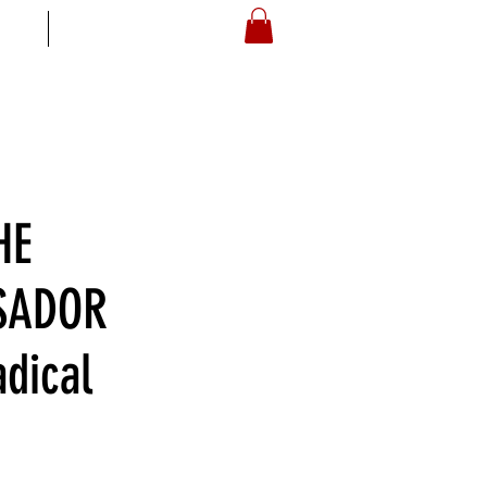
S
ARTOYZ
HE
SADOR
adical