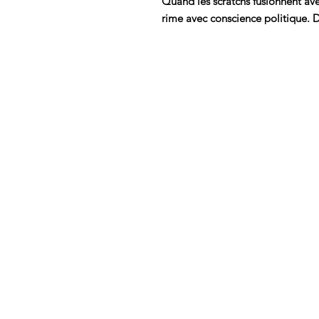
Quand les scratchs fusionnent av
rime avec conscience politique. 