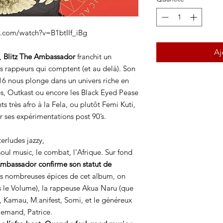
.com/watch?v=B1btIIf_iBg
Aj
l,
Blitz The Ambassador
franchit un
 rappeurs qui comptent (et au delà). Son
6 nous plonge dans un univers riche en
es, Outkast ou encore les Black Eyed Pease
ts très afro à la Fela, ou plutôt Femi Kuti,
r ses expérimentations post 90’s.
terludes jazzy,
soul music, le combat, l’Afrique. Sur fond
Ambassador confirme son statut de
les nombreuses épices de cet album, on
ns le Volume), la rappeuse Akua Naru (que
, Kamau, M.anifest, Somi, et le généreux
lemand, Patrice.