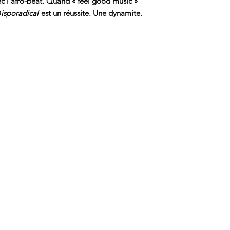
ec l’afro-beat. Quand « feel good music »
D
isporadical
est un réussite. Une dynamite.