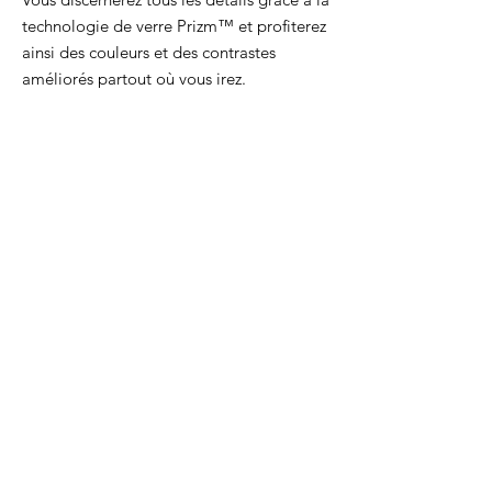
technologie de verre Prizm™ et profiterez
ainsi des couleurs et des contrastes
améliorés partout où vous irez.
Strike Granite Grey
Terraforma Titanium 
Prix
205,00 €