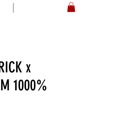
S
ARTOYZ
ICK x
YM 1000%