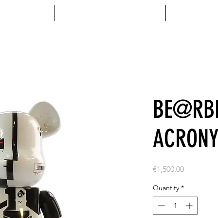
MENTS
ACCESSOIRES
VINYL
BE@RBR
ACRON
Price
€1,500.00
Quantity
*