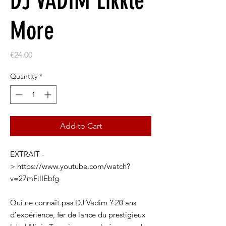
DJ VADIM Likkle
More
Price
€24.00
Quantity
*
Add to Cart
EXTRAIT -
> https://www.youtube.com/watch?
v=27mFilIEbfg
Qui ne connaît pas DJ Vadim ? 20 ans
d’expérience, fer de lance du prestigieux