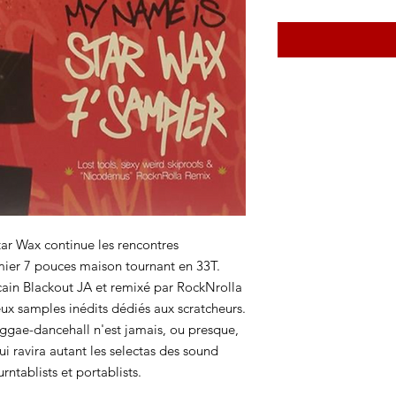
tar Wax continue les rencontres
mier 7 pouces maison tournant en 33T.
cain Blackout JA et remixé par RockNrolla
 samples inédits dédiés aux scratcheurs.
ggae-dancehall n'est jamais, ou presque,
i ravira autant les selectas des sound
urntablists et portablists.