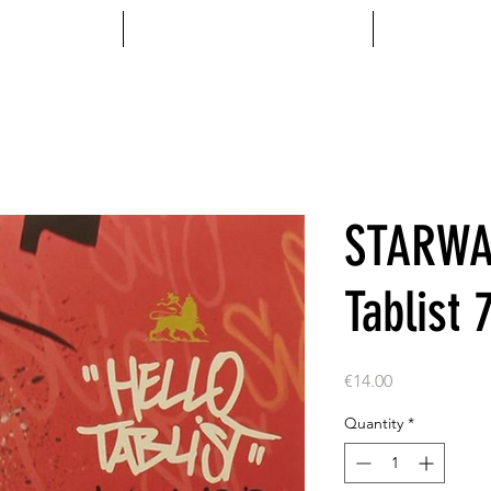
MENTS
ACCESSOIRES
VINYL
STARWAX
Tablist
Price
€14.00
Quantity
*