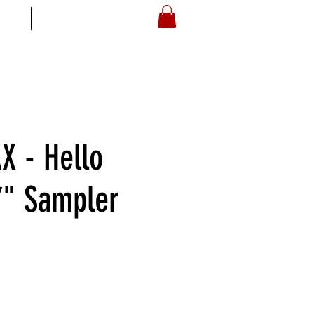
S
ARTOYZ
 - Hello
 7" Sampler